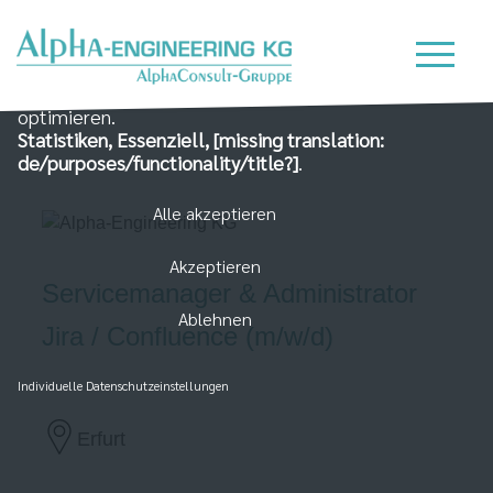
Wir nutzen Cookies auf unserer Website, die zum
einen essenziell für die Funktionalität der Seite sind
und zum Anderen dabei helfen, das Nutzererlebnis zu
optimieren.
Statistiken, Essenziell, [missing translation:
de/purposes/functionality/title?]
.
Alle akzeptieren
Akzeptieren
Servicemanager & Administrator
Ablehnen
Jira / Confluence (m/w/d)
Individuelle Datenschutzeinstellungen
Erfurt