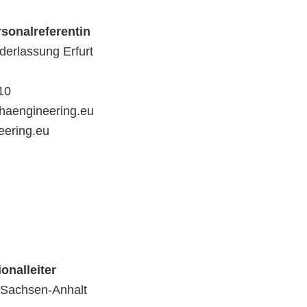
rsonalreferentin
derlassung Erfurt
10
phaengineering.eu
ering.eu
ionalleiter
 Sachsen-Anhalt