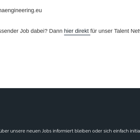
haengineering.eu
assender Job dabei? Dann
hier direkt
für unser Talent Net
ber unsere neuen Jobs informiert bleiben oder sich einfach initi