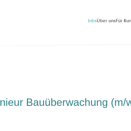
Jobs
Über uns
Für Ku
enieur Bauüberwachung (m/w