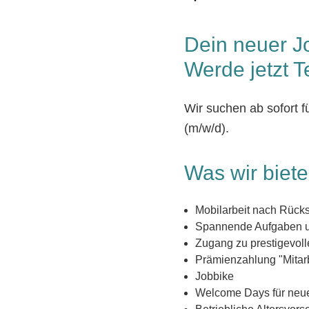
Dein neuer J
Werde jetzt T
Wir suchen ab sofort 
(m/w/d).
Was wir biet
Mobilarbeit nach Rück
Spannende Aufgaben u
Zugang zu prestigevo
Prämienzahlung "Mitarb
Jobbike
Welcome Days für neue