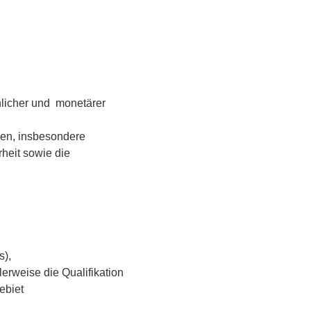
nlicher und monetärer
den, insbesondere
eit sowie die ​
s),
erweise die Qualifikation
ebiet