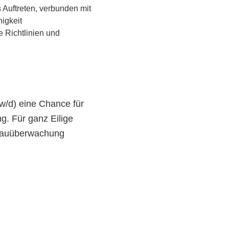
 Auftreten, verbunden mit
igkeit
e Richtlinien und
w/d) eine Chance für
g. Für ganz Eilige
 Bauüberwachung