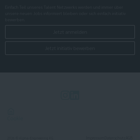
Einfach Teil unseres Talent Netzwerks werden und immer über
unsere neuen Jobs informiert bleiben oder sich einfach initiativ
bewerben.
Jetzt anmelden
Jetzt initiativ bewerben
Cookie
Impressum
Datenschutz
AGB
2026
© Alpha-Engineering KG