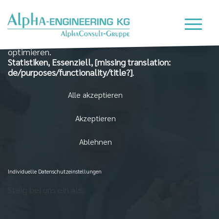
Wir nutzen Cookies auf unserer Website, die zum
einen essenziell für die Funktionalität der Seite sind
und zum Anderen dabei helfen, das Nutzererlebnis zu
optimieren.
Statistiken, Essenziell, [missing translation:
de/purposes/functionality/title?]
.
Alle akzeptieren
Akzeptieren
Ablehnen
Individuelle Datenschutzeinstellungen
Steig bei uns ein als: