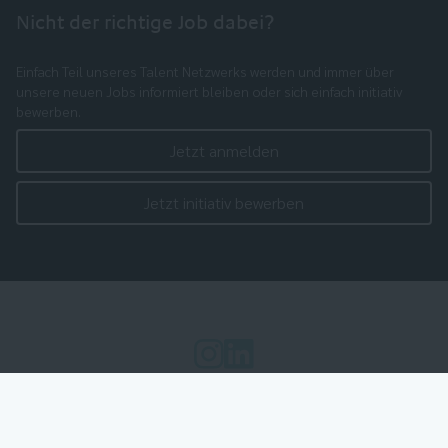
Nicht der richtige Job dabei?
Einfach Teil unseres Talent Netzwerks werden und immer über
unsere neuen Jobs informiert bleiben oder sich einfach initiativ
bewerben.
Jetzt anmelden
Jetzt initiativ bewerben
Cookie