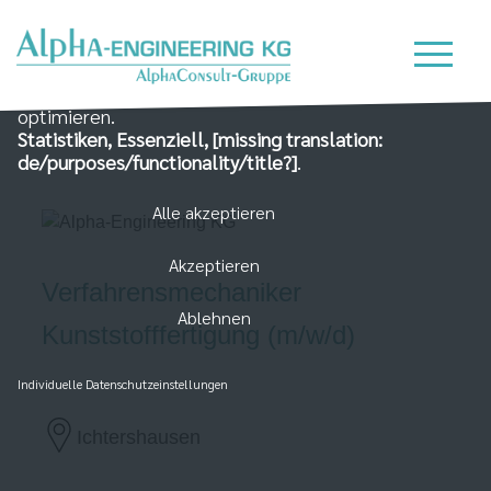
Wir nutzen Cookies auf unserer Website, die zum
einen essenziell für die Funktionalität der Seite sind
und zum Anderen dabei helfen, das Nutzererlebnis zu
optimieren.
Statistiken, Essenziell, [missing translation:
de/purposes/functionality/title?]
.
Alle akzeptieren
Akzeptieren
Verfahrensmechaniker
Ablehnen
Kunststofffertigung (m/w/d)
Individuelle Datenschutzeinstellungen
Ichtershausen