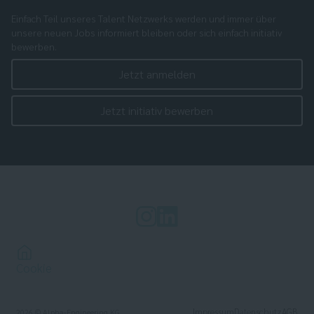
Einfach Teil unseres Talent Netzwerks werden und immer über
unsere neuen Jobs informiert bleiben oder sich einfach initiativ
bewerben.
Jetzt anmelden
Jetzt initiativ bewerben
Cookie
Impressum
Datenschutz
AGB
2026
© Alpha-Engineering KG