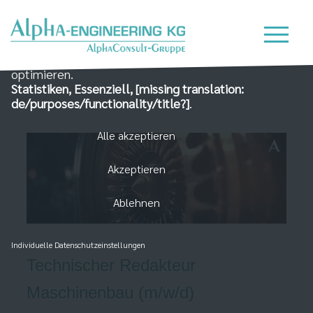
Wir nutzen Cookies auf unserer Website, die zum
einen essenziell für die Funktionalität der Seite sind
und zum Anderen dabei helfen, das Nutzererlebnis zu
optimieren.
Statistiken, Essenziell, [missing translation:
de/purposes/functionality/title?]
.
Alle akzeptieren
Akzeptieren
Ablehnen
Individuelle Datenschutzeinstellungen
Technischer Redakteur
Maschinenbau (m/w/d)