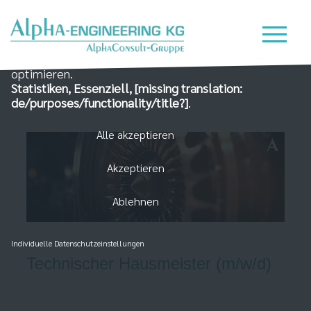
Wir nutzen Cookies auf unserer Website, die zum
einen essenziell für die Funktionalität der Seite sind
und zum Anderen dabei helfen, das Nutzererlebnis zu
optimieren.
Statistiken, Essenziell, [missing translation:
de/purposes/functionality/title?]
.
Alle akzeptieren
Akzeptieren
Ablehnen
Individuelle Datenschutzeinstellungen
Technischer Hausmeister (m/w/d)