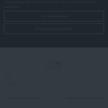
unsere neuen Jobs informiert bleiben oder sich einfach initiativ
bewerben.
Jetzt anmelden
Jetzt initiativ bewerben
Cookie
Impressum
Datenschutz
AGB
2026
© Alpha-Engineering KG