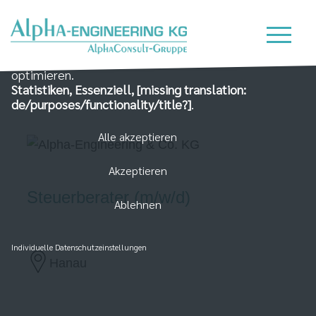
Wir nutzen Cookies auf unserer Website, die zum
einen essenziell für die Funktionalität der Seite sind
und zum Anderen dabei helfen, das Nutzererlebnis zu
optimieren.
Statistiken, Essenziell, [missing translation:
de/purposes/functionality/title?]
.
Alle akzeptieren
Akzeptieren
Steuerberater (m/w/d)
Ablehnen
Individuelle Datenschutzeinstellungen
Hanau