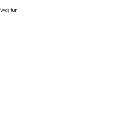
/w/d)
für