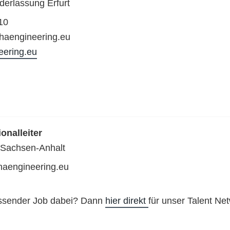
derlassung Erfurt
10
phaengineering.eu
eering.eu
ionalleiter
 Sachsen-Anhalt
haengineering.eu
assender Job dabei? Dann
hier direkt
für unser Talent Net