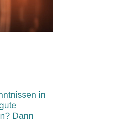
nntnissen in
 gute
sen? Dann