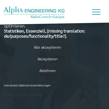
Wir nutzen Cookies auf unserer Website, die zum
einen essenziell für die Funktionalität der Seite sind
und zum Anderen dabei helfen, das Nutzererlebnis zu
optimieren.
Statistiken, Essenziell, [missing translation:
de/purposes/functionality/title?]
.
Alle akzeptieren
Akzeptieren
Ablehnen
Individuelle Datenschutzeinstellungen
Steig bei uns ein als: