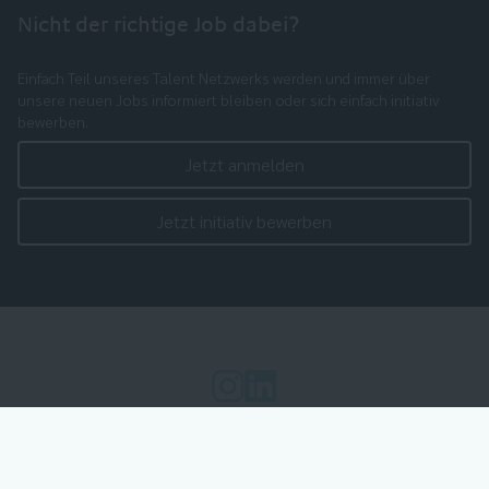
Nicht der richtige Job dabei?
Einfach Teil unseres Talent Netzwerks werden und immer über
unsere neuen Jobs informiert bleiben oder sich einfach initiativ
bewerben.
Jetzt anmelden
Jetzt initiativ bewerben
Cookie