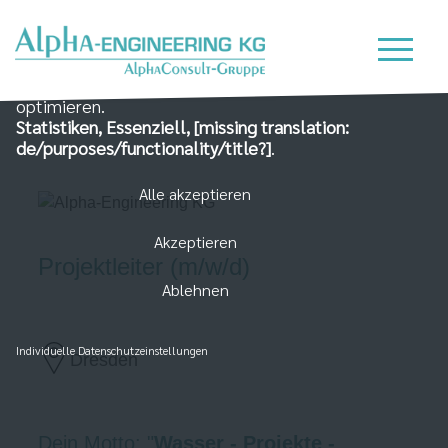
Wir nutzen Cookies auf unserer Website, die zum
einen essenziell für die Funktionalität der Seite sind
und zum Anderen dabei helfen, das Nutzererlebnis zu
optimieren.
Statistiken, Essenziell, [missing translation:
de/purposes/functionality/title?]
.
Alle akzeptieren
Akzeptieren
Projektleiter (m/w/d)
Ablehnen
Individuelle Datenschutzeinstellungen
Dresden
Dein Motto: "
Wasser - Projekte -