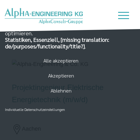
Wir nutzen Cookies auf unserer Website, die zum
einen essenziell für die Funktionalität der Seite sind
und zum Anderen dabei helfen, das Nutzererlebnis zu
optimieren.
Statistiken, Essenziell, [missing translation:
de/purposes/functionality/title?]
.
Alle akzeptieren
Akzeptieren
Projektingenieur Elektrische
Ablehnen
Energietechnik (m/w/d)
Individuelle Datenschutzeinstellungen
Aachen