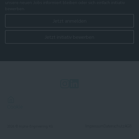
unsere neuen Jobs informiert bleiben oder sich einfach initiativ
bewerben.
Jetzt anmelden
Jetzt initiativ bewerben
Cookie
Impressum
Datenschutz
AGB
2026
© Alpha-Engineering KG