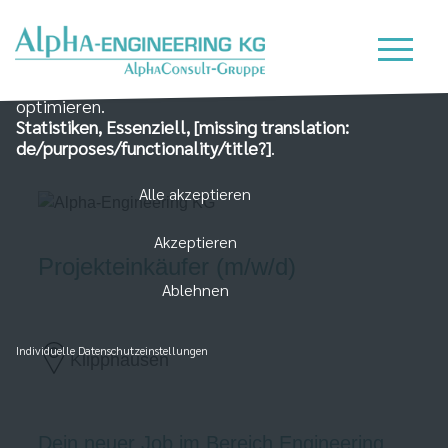
Wir nutzen Cookies auf unserer Website, die zum
einen essenziell für die Funktionalität der Seite sind
und zum Anderen dabei helfen, das Nutzererlebnis zu
optimieren.
Statistiken, Essenziell, [missing translation:
de/purposes/functionality/title?]
.
Alle akzeptieren
Akzeptieren
Projekteinkäufer (m/w/d)
Ablehnen
Individuelle Datenschutzeinstellungen
Klipphausen
Dein neuer Job im Bereich Engineering,