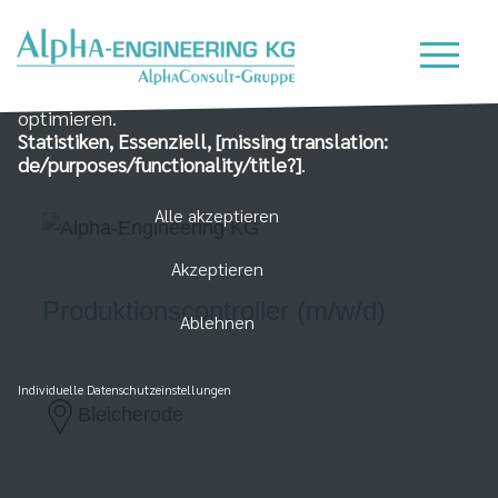
Wir nutzen Cookies auf unserer Website, die zum
einen essenziell für die Funktionalität der Seite sind
und zum Anderen dabei helfen, das Nutzererlebnis zu
optimieren.
Statistiken, Essenziell, [missing translation:
de/purposes/functionality/title?]
.
Alle akzeptieren
Akzeptieren
Produktionscontroller (m/w/d)
Ablehnen
Individuelle Datenschutzeinstellungen
Bleicherode