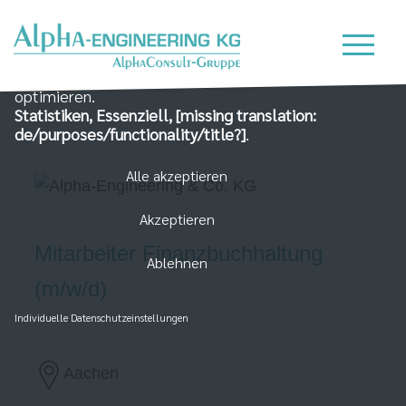
Wir nutzen Cookies auf unserer Website, die zum
einen essenziell für die Funktionalität der Seite sind
und zum Anderen dabei helfen, das Nutzererlebnis zu
optimieren.
Statistiken, Essenziell, [missing translation:
de/purposes/functionality/title?]
.
Alle akzeptieren
Akzeptieren
Mitarbeiter Finanzbuchhaltung
Ablehnen
(m/w/d)
Individuelle Datenschutzeinstellungen
Aachen