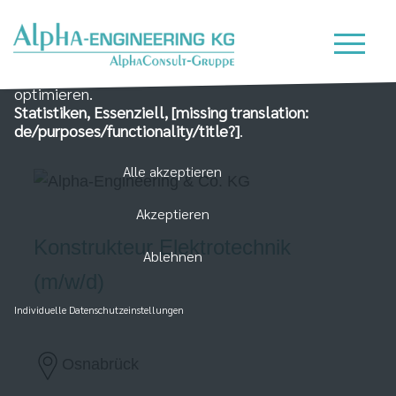
Wir nutzen Cookies auf unserer Website, die zum
einen essenziell für die Funktionalität der Seite sind
und zum Anderen dabei helfen, das Nutzererlebnis zu
optimieren.
Statistiken, Essenziell, [missing translation:
de/purposes/functionality/title?]
.
Alle akzeptieren
Akzeptieren
Konstrukteur Elektrotechnik
Ablehnen
(m/w/d)
Individuelle Datenschutzeinstellungen
Osnabrück