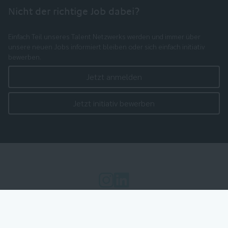
Nicht der richtige Job dabei?
Einfach Teil unseres Talent Netzwerks werden und immer über
unsere neuen Jobs informiert bleiben oder sich einfach initiativ
bewerben.
Jetzt anmelden
Jetzt initiativ bewerben
Cookie