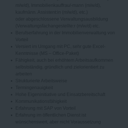
m/w/d)
, Immobilienkauffrau/-mann
(m/w/d)
,
kaufmänn. Assistent:in
(m/w/d),
etc.)
oder abgeschlossene Verwaltungsausbildung
(Verwaltungsfachangestellte:r
(m/w/d)
etc.
Berufserfahrung in der Immobilienverwaltung von
Vorteil
Versiert im Umgang mit PC, sehr gute Excel-
Kenntnisse (MS – Office-Paket)
Fähigkeit, auch bei erhöhtem Arbeitsaufkommen
selbstständig, gründlich und zielorientiert zu
arbeiten
Strukturierte Arbeitsweise
Termingenauigkeit
Hohe Eigeninitiative und Einsatzbereitschaft
Kommunikationsfähigkeit
Erfahrung mit SAP von Vorteil
Erfahrung im öffentlichen Dienst ist
wünschenswert, aber nicht Voraussetzung