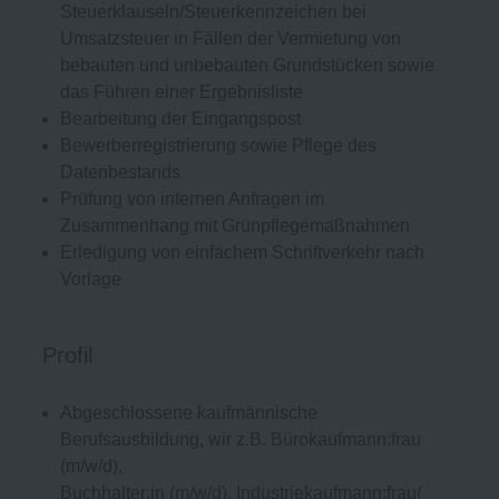
Steuerklauseln/Steuerkennzeichen bei
Umsatzsteuer in Fällen der Vermietung von
bebauten und unbebauten Grundstücken sowie
das Führen einer Ergebnisliste
Bearbeitung der Eingangspost
Bewerberregistrierung sowie Pflege des
Datenbestands
Prüfung von internen Anfragen im
Zusammenhang mit Grünpflegemaßnahmen
Erledigung von einfachem Schriftverkehr nach
Vorlage
Profil
Abgeschlossene kaufmännische
Berufsausbildung, wir z.B. Bürokaufmann:frau
(m/w/d),
Buchhalter:in
(m/w/d),
Industriekaufmann:frau
(