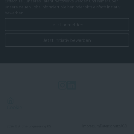
Einfach Teil unseres Talent Netzwerks werden und immer über
unsere neuen Jobs informiert bleiben oder sich einfach initiativ
bewerben.
Jetzt anmelden
Jetzt initiativ bewerben
Cookie
Impressum
Datenschutz
AGB
2026
© Alpha-Engineering KG