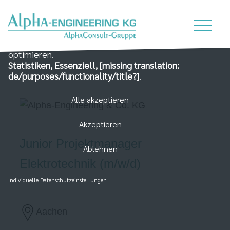
Wir nutzen Cookies auf unserer Website, die zum
einen essenziell für die Funktionalität der Seite sind
und zum Anderen dabei helfen, das Nutzererlebnis zu
optimieren.
Statistiken, Essenziell, [missing translation:
de/purposes/functionality/title?]
.
Alle akzeptieren
Akzeptieren
Junior Projektmanager
Ablehnen
Elektrotechnik (m/w/d)
Individuelle Datenschutzeinstellungen
Aachen