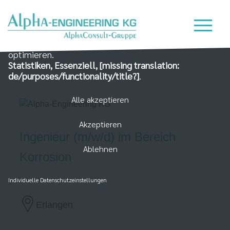
Wir nutzen Cookies auf unserer Website, die zum
einen essenziell für die Funktionalität der Seite sind
und zum Anderen dabei helfen, das Nutzererlebnis zu
optimieren.
Statistiken, Essenziell, [missing translation:
de/purposes/functionality/title?]
.
Alle akzeptieren
Akzeptieren
Ingenieur (m/w/d) im Bereich
Ablehnen
Korrosion
Individuelle Datenschutzeinstellungen
Erlangen