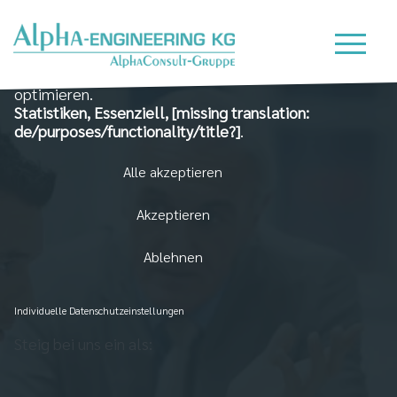
Wir nutzen Cookies auf unserer Website, die zum
einen essenziell für die Funktionalität der Seite sind
und zum Anderen dabei helfen, das Nutzererlebnis zu
optimieren.
Statistiken, Essenziell, [missing translation:
de/purposes/functionality/title?]
.
Alle akzeptieren
Akzeptieren
Ablehnen
Individuelle Datenschutzeinstellungen
Steig bei uns ein als: