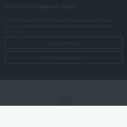
Nicht der richtige Job dabei?
Einfach Teil unseres Talent Netzwerks werden und immer über
unsere neuen Jobs informiert bleiben oder sich einfach initiativ
bewerben.
Jetzt anmelden
Jetzt initiativ bewerben
Cookie