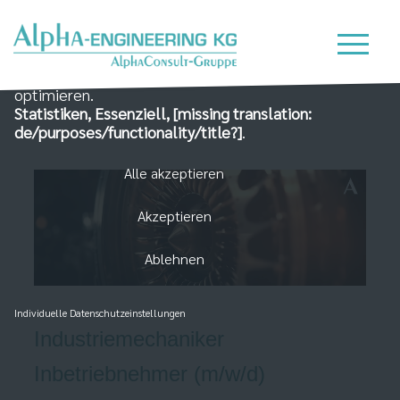
Wir nutzen Cookies auf unserer Website, die zum
einen essenziell für die Funktionalität der Seite sind
und zum Anderen dabei helfen, das Nutzererlebnis zu
optimieren.
Statistiken, Essenziell, [missing translation:
de/purposes/functionality/title?]
.
Alle akzeptieren
Akzeptieren
Ablehnen
Individuelle Datenschutzeinstellungen
Industriemechaniker
Inbetriebnehmer (m/w/d)