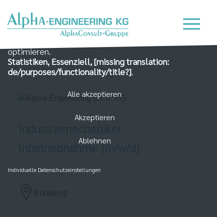
Wir nutzen Cookies auf unserer Website, die zum
einen essenziell für die Funktionalität der Seite sind
und zum Anderen dabei helfen, das Nutzererlebnis zu
optimieren.
Statistiken, Essenziell, [missing translation:
de/purposes/functionality/title?]
.
Alle akzeptieren
Akzeptieren
Industriemechaniker
Ablehnen
Inbetriebnahme (m/w/d)
Individuelle Datenschutzeinstellungen
Erkelenz