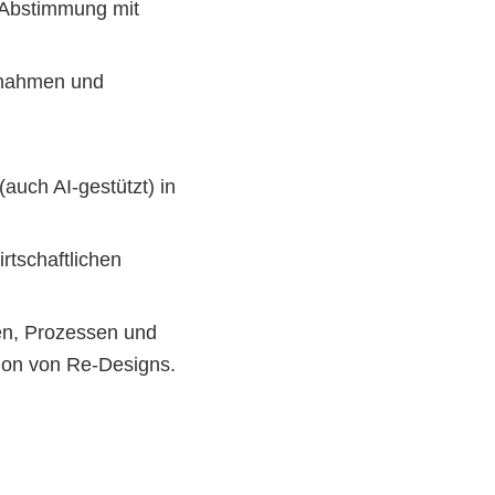
 Abstimmung mit 
ßnahmen und 
uch AI‑gestützt) in 
tschaftlichen 
n, Prozessen und 
tion von Re‑Designs.