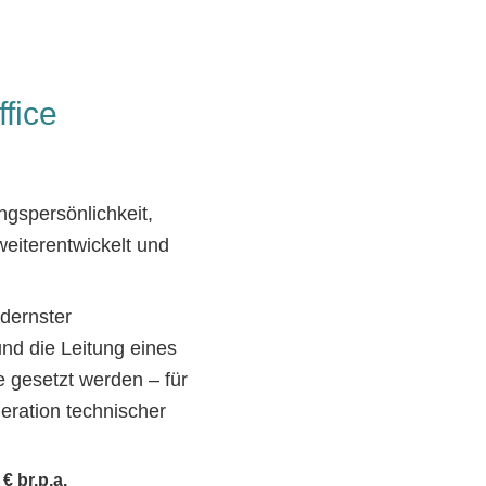
fice
gspersönlichkeit, 
weiterentwickelt und 
dernster 
d die Leitung eines 
gesetzt werden – für 
eration technischer 
€ br.p.a.