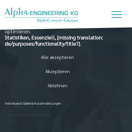
Wir nutzen Cookies auf unserer Website, die zum
einen essenziell für die Funktionalität der Seite sind
und zum Anderen dabei helfen, das Nutzererlebnis zu
optimieren.
Statistiken, Essenziell, [missing translation:
de/purposes/functionality/title?]
.
Alle akzeptieren
Akzeptieren
Ablehnen
Individuelle Datenschutzeinstellungen
Steig bei uns ein als: