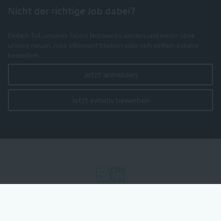
Nicht der richtige Job dabei?
Einfach Teil unseres Talent Netzwerks werden und immer über
unsere neuen Jobs informiert bleiben oder sich einfach initiativ
bewerben.
Jetzt anmelden
Jetzt initiativ bewerben
Cookie