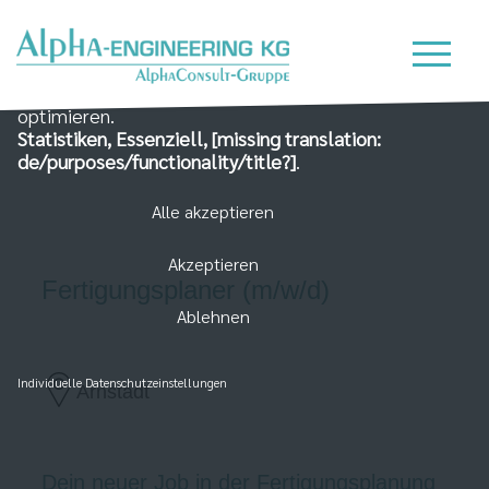
Wir nutzen Cookies auf unserer Website, die zum
einen essenziell für die Funktionalität der Seite sind
und zum Anderen dabei helfen, das Nutzererlebnis zu
optimieren.
Statistiken, Essenziell, [missing translation:
de/purposes/functionality/title?]
.
Alle akzeptieren
Akzeptieren
Fertigungsplaner (m/w/d)
Ablehnen
Individuelle Datenschutzeinstellungen
Arnstadt
Dein neuer Job in der Fertigungsplanung