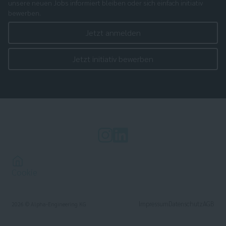
unsere neuen Jobs informiert bleiben oder sich einfach initiativ
bewerben.
Jetzt anmelden
Jetzt initiativ bewerben
Cookie
Impressum
Datenschutz
AGB
2026
© Alpha-Engineering KG