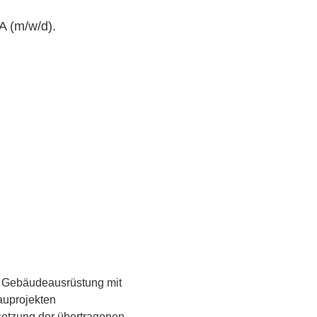
A (m/w/d).
n Gebäudeausrüstung mit
auprojekten
msetzung der übertragenen