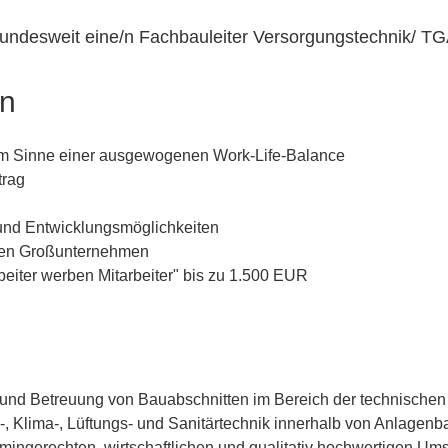
bundesweit eine/n Fachbauleiter Versorgungstechnik/ TG
en
n im Sinne einer ausgewogenen Work-Life-Balance
trag
nd Entwicklungsmöglichkeiten
llen Großunternehmen
eiter werben Mitarbeiter" bis zu 1.500 EUR
 und Betreuung von Bauabschnitten im Bereich der technische
 Klima-, Lüftungs- und Sanitärtechnik innerhalb von Anlagenb
ermingerechten, wirtschaftlichen und qualitativ hochwertigen U