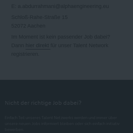
E: a.abdurrahmani@alphaengineering.eu
Schloß-Rahe-Straße 15
52072 Aachen
Im Moment ist kein passender Job dabei?
Dann
hier direkt
für unser Talent Network
registrieren.
Nicht der richtige Job dabei?
Einfach Teil unseres Talent Netzwerks werden und immer über
unsere neuen Jobs informiert bleiben oder sich einfach initiativ
bewerben.