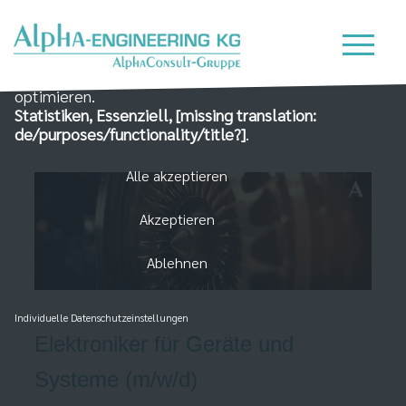
Wir nutzen Cookies auf unserer Website, die zum
einen essenziell für die Funktionalität der Seite sind
und zum Anderen dabei helfen, das Nutzererlebnis zu
optimieren.
Statistiken, Essenziell, [missing translation:
de/purposes/functionality/title?]
.
Alle akzeptieren
Akzeptieren
Ablehnen
Individuelle Datenschutzeinstellungen
Elektroniker für Geräte und
Systeme (m/w/d)