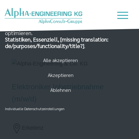
Wir nutzen Cookies auf unserer Website, die zum
einen essenziell für die Funktionalität der Seite sind
und zum Anderen dabei helfen, das Nutzererlebnis zu
optimieren.
Statistiken, Essenziell, [missing translation:
de/purposes/functionality/title?]
.
Alle akzeptieren
Akzeptieren
Elektroniker Inbetriebnahme
Ablehnen
(m/w/d)
Individuelle Datenschutzeinstellungen
Erkelenz