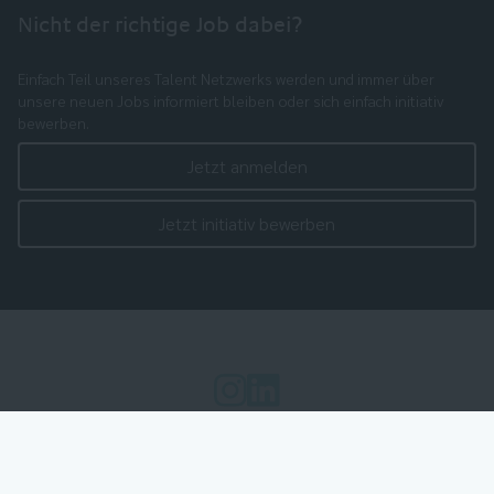
Nicht der richtige Job dabei?
Einfach Teil unseres Talent Netzwerks werden und immer über
unsere neuen Jobs informiert bleiben oder sich einfach initiativ
bewerben.
Jetzt anmelden
Jetzt initiativ bewerben
Cookie