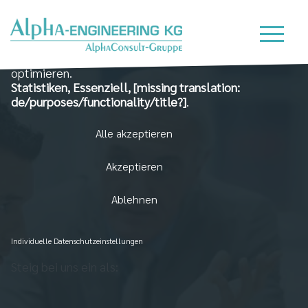
Wir nutzen Cookies auf unserer Website, die zum
einen essenziell für die Funktionalität der Seite sind
und zum Anderen dabei helfen, das Nutzererlebnis zu
optimieren.
Statistiken, Essenziell, [missing translation:
de/purposes/functionality/title?]
.
Alle akzeptieren
Akzeptieren
Ablehnen
Individuelle Datenschutzeinstellungen
Steig bei uns ein als: