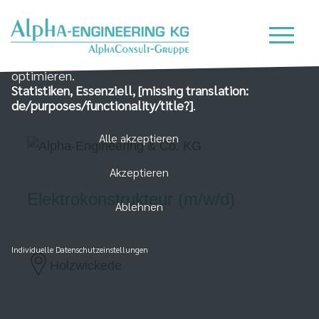
Wir nutzen Cookies auf unserer Website, die zum
einen essenziell für die Funktionalität der Seite sind
und zum Anderen dabei helfen, das Nutzererlebnis zu
optimieren.
Statistiken, Essenziell, [missing translation:
de/purposes/functionality/title?]
.
Alle akzeptieren
Akzeptieren
Elektrokonstrukteur (m/w/d)
Ablehnen
Individuelle Datenschutzeinstellungen
Holzwickede