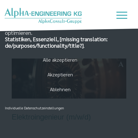
Wir nutzen Cookies auf unserer Website, die zum
einen essenziell für die Funktionalität der Seite sind
und zum Anderen dabei helfen, das Nutzererlebnis zu
optimieren.
Statistiken, Essenziell, [missing translation:
de/purposes/functionality/title?]
.
Alle akzeptieren
Akzeptieren
Ablehnen
Individuelle Datenschutzeinstellungen
Elektroingenieur (m/w/d)