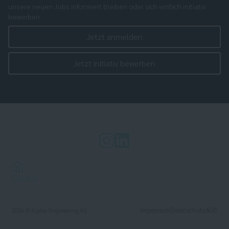
unsere neuen Jobs informiert bleiben oder sich einfach initiativ
bewerben.
Jetzt anmelden
Jetzt initiativ bewerben
Cookie
Impressum
Datenschutz
AGB
2026
© Alpha-Engineering KG