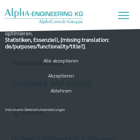
Wir nutzen Cookies auf unserer Website, die zum
einen essenziell für die Funktionalität der Seite sind
und zum Anderen dabei helfen, das Nutzererlebnis zu
optimieren.
Statistiken, Essenziell, [missing translation:
de/purposes/functionality/title?]
.
Alle akzeptieren
Akzeptieren
Consultant SAP (m/w/d)
Ablehnen
Individuelle Datenschutzeinstellungen
Arnstadt
Du bringst umfangreiche Erfahrungen