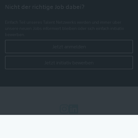
Nicht der richtige Job dabei?
Einfach Teil unseres Talent Netzwerks werden und immer über
unsere neuen Jobs informiert bleiben oder sich einfach initiativ
bewerben.
Jetzt anmelden
Jetzt initiativ bewerben
Cookie