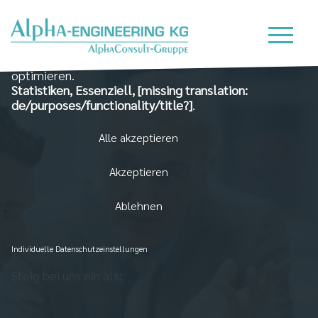
Wir nutzen Cookies auf unserer Website, die zum
einen essenziell für die Funktionalität der Seite sind
und zum Anderen dabei helfen, das Nutzererlebnis zu
optimieren.
Statistiken, Essenziell, [missing translation:
de/purposes/functionality/title?]
.
Alle akzeptieren
Akzeptieren
Ablehnen
Individuelle Datenschutzeinstellungen
Steig bei uns ein als: