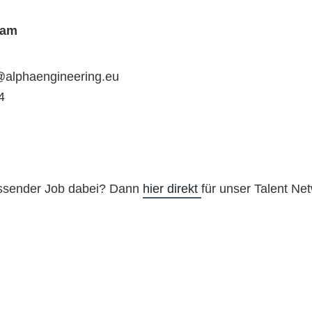
gam
@alphaengineering.eu
4
assender Job dabei? Dann
hier direkt
für unser Talent Net