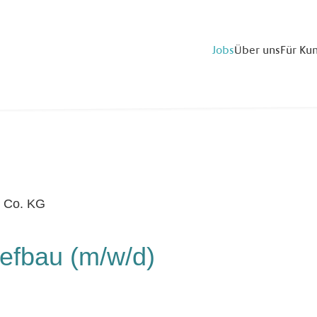
Jobs
Über uns
Für Ku
iefbau (m/w/d)