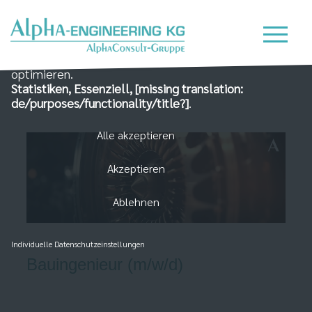
Wir nutzen Cookies auf unserer Website, die zum
einen essenziell für die Funktionalität der Seite sind
und zum Anderen dabei helfen, das Nutzererlebnis zu
optimieren.
Statistiken, Essenziell, [missing translation:
de/purposes/functionality/title?]
.
Alle akzeptieren
Akzeptieren
Ablehnen
Individuelle Datenschutzeinstellungen
Bauingenieur (m/w/d)