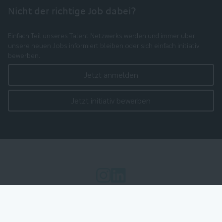
Nicht der richtige Job dabei?
Einfach Teil unseres Talent Netzwerks werden und immer über
unsere neuen Jobs informiert bleiben oder sich einfach initiativ
bewerben.
Jetzt anmelden
Jetzt initiativ bewerben
Cookie