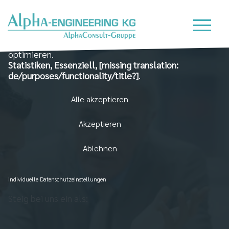
Wir nutzen Cookies auf unserer Website, die zum
einen essenziell für die Funktionalität der Seite sind
und zum Anderen dabei helfen, das Nutzererlebnis zu
optimieren.
Statistiken, Essenziell, [missing translation:
de/purposes/functionality/title?]
.
Alle akzeptieren
Akzeptieren
Ablehnen
Individuelle Datenschutzeinstellungen
Steig bei uns ein als: