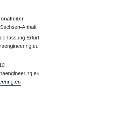
ionalleiter
 Sachsen-Anhalt
derlassung Erfurt
haengineering.eu
10
phaengineering.eu
eering.eu