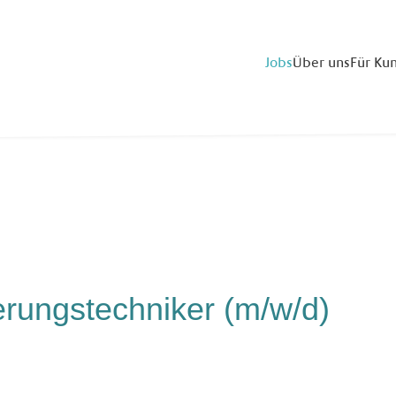
Jobs
Über uns
Für Ku
erungstechniker (m/w/d)