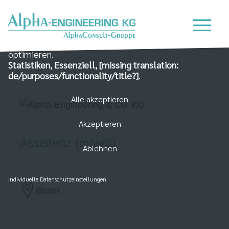
Wir nutzen Cookies auf unserer Website, die zum
einen essenziell für die Funktionalität der Seite sind
und zum Anderen dabei helfen, das Nutzererlebnis zu
optimieren.
Statistiken, Essenziell, [missing translation:
de/purposes/functionality/title?]
.
Alle akzeptieren
Akzeptieren
Assistenz (m/w/d)
Ablehnen
Individuelle Datenschutzeinstellungen
Berlin