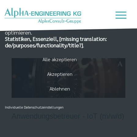
Wir nutzen Cookies auf unserer Website, die zum
einen essenziell für die Funktionalität der Seite sind
und zum Anderen dabei helfen, das Nutzererlebnis zu
optimieren.
Statistiken, Essenziell, [missing translation:
de/purposes/functionality/title?]
.
Alle akzeptieren
Akzeptieren
Ablehnen
Individuelle Datenschutzeinstellungen
Anwendungsbetreuer - IoT (m/w/d)