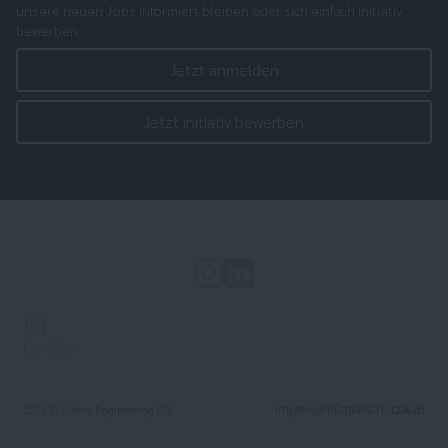
unsere neuen Jobs informiert bleiben oder sich einfach initiativ
bewerben.
Jetzt anmelden
Jetzt initiativ bewerben
Cookie
Impressum
Datenschutz
AGB
2026
© Alpha-Engineering KG