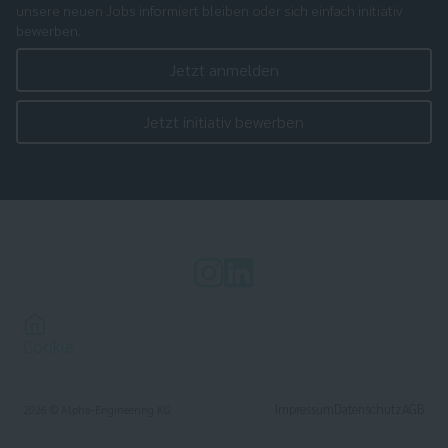
unsere neuen Jobs informiert bleiben oder sich einfach initiativ
bewerben.
Jetzt anmelden
Jetzt initiativ bewerben
Cookie
Impressum
Datenschutz
AGB
2026
© Alpha-Engineering KG