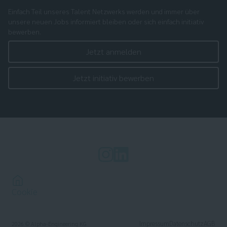
Einfach Teil unseres Talent Netzwerks werden und immer über
unsere neuen Jobs informiert bleiben oder sich einfach initiativ
bewerben.
Jetzt anmelden
Jetzt initiativ bewerben
Cookie
Impressum
Datenschutz
AGB
2026
© Alpha-Engineering KG