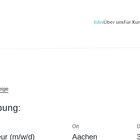
Jobs
Über uns
Für Ku
eige
bung:
Ort
D
eur (m/w/d)
Aachen