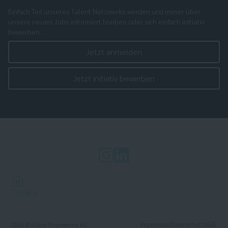
Einfach Teil unseres Talent Netzwerks werden und immer über
unsere neuen Jobs informiert bleiben oder sich einfach initiativ
bewerben.
Jetzt anmelden
Jetzt initiativ bewerben
Cookie
Impressum
Datenschutz
AGB
2026
© Alpha-Engineering KG