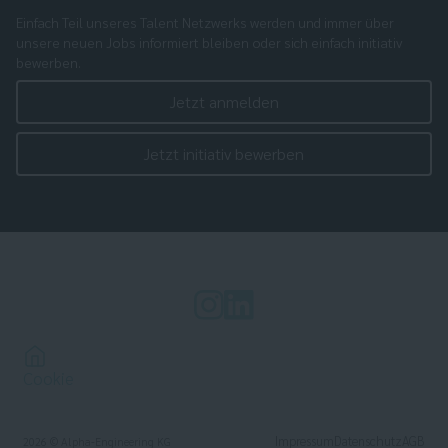
Einfach Teil unseres Talent Netzwerks werden und immer über
unsere neuen Jobs informiert bleiben oder sich einfach initiativ
bewerben.
Jetzt anmelden
Jetzt initiativ bewerben
Cookie
Impressum
Datenschutz
AGB
2026
© Alpha-Engineering KG