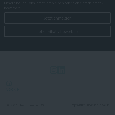
unsere neuen Jobs informiert bleiben oder sich einfach initiativ
bewerben.
Jetzt anmelden
Jetzt initiativ bewerben
Cookie
Impressum
Datenschutz
AGB
2026
© Alpha-Engineering KG