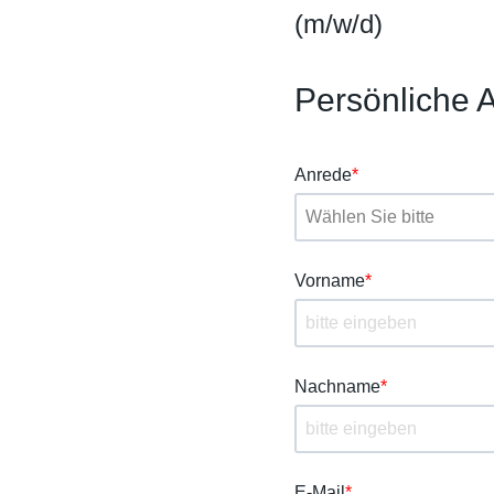
(m/w/d)
Persönliche
Anrede
*
Vorname
*
Nachname
*
E-Mail
*