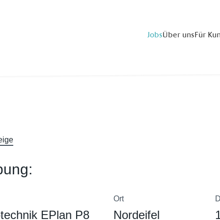
Jobs
Über uns
Für Ku
eige
bung:
Ort
D
otechnik EPlan P8
Nordeifel