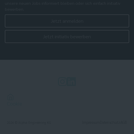
unsere neuen Jobs informiert bleiben oder sich einfach initiativ
bewerben.
Jetzt anmelden
Jetzt initiativ bewerben
Cookie
Impressum
Datenschutz
AGB
2026
© Alpha-Engineering KG